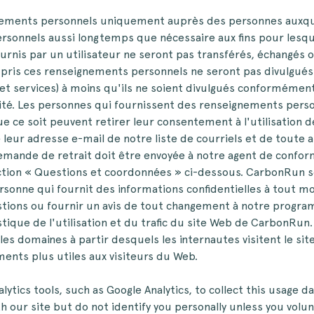
ements personnels uniquement auprès des personnes auxque
onnels aussi longtemps que nécessaire aux fins pour lesquell
rnis par un utilisateur ne seront pas transférés, échangés 
ompris ces renseignements personnels ne seront pas divulgués
et services) à moins qu'ils ne soient divulgués conformémen
lité. Les personnes qui fournissent des renseignements pers
ue ce soit peuvent retirer leur consentement à l'utilisation 
 leur adresse e-mail de notre liste de courriels et de toute a
emande de retrait doit être envoyée à notre agent de confor
 section « Questions et coordonnées » ci-dessous. CarbonRun s
ersonne qui fournit des informations confidentielles à tout
tions ou fournir un avis de tout changement à notre progra
tique de l'utilisation et du trafic du site Web de CarbonRun.
 les domaines à partir desquels les internautes visitent le sit
ents plus utiles aux visiteurs du Web.
ytics tools, such as Google Analytics, to collect this usage d
 our site but do not identify you personally unless you volunt