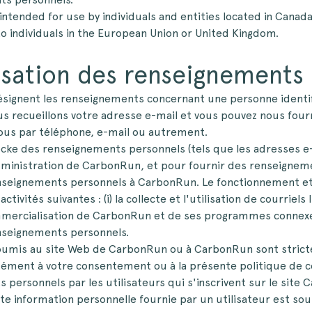
intended for use by individuals and entities located in Canad
to individuals in the European Union or United Kingdom.
lisation des renseignements
ignent les renseignements concernant une personne identifi
s recueillons votre adresse e-mail et vous pouvez nous four
ous par téléphone, e-mail ou autrement.
tocke des renseignements personnels (tels que les adresses 
l'administration de CarbonRun, et pour fournir des renseigne
nseignements personnels à CarbonRun. Le fonctionnement et
ctivités suivantes : (i) la collecte et l'utilisation de courriel
ommercialisation de CarbonRun et de ses programmes connexe
nseignements personnels.
umis au site Web de CarbonRun ou à CarbonRun sont stricte
ément à votre consentement ou à la présente politique de conf
ersonnels par les utilisateurs qui s'inscrivent sur le site
oute information personnelle fournie par un utilisateur est so