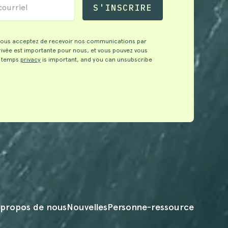
 vous acceptez de recevoir nos communications par
privée est importante pour nous, et vous pouvez vous
 temps.
privacy
is important, and you can unsubscribe
 propos de nous
Nouvelles
Personne-ressource