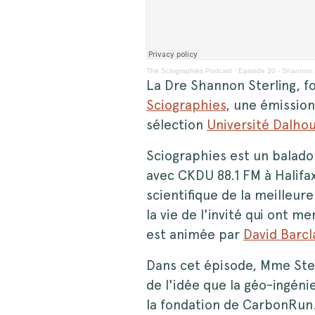
The Sciographies Podcast
·
Episode 30 - Shannon S
La Dre Shannon Sterling, f
Sciographies
, une émission
sélection
Université Dalhou
Sciographies est un balado
avec CKDU 88.1 FM à Halifa
scientifique de la meilleu
la vie de l'invité qui ont 
est animée par
David Barcl
Dans cet épisode, Mme Ster
de l'idée que la géo-ingéni
la fondation de CarbonRun