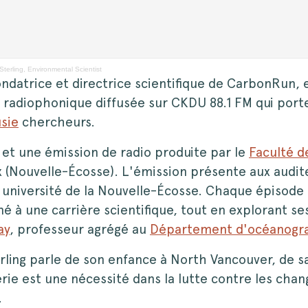
terling, Environmental Scientist
ondatrice et directrice scientifique de CarbonRun, 
 radiophonique diffusée sur CKDU 88.1 FM qui porte
sie
chercheurs.
 et une émission de radio produite par le
Faculté d
x (Nouvelle-Écosse). L'émission présente aux aud
re université de la Nouvelle-Écosse. Chaque épisod
mené à une carrière scientifique, tout en explorant 
ay
, professeur agrégé au
Département d'océanogr
ling parle de son enfance à North Vancouver, de s
erie est une nécessité dans la lutte contre les ch
.